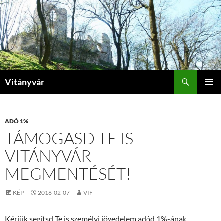
Kilépés
a
tartalomba
Keresés
Vitányvár
ELSŐDL
MENÜ
ADÓ 1%
TÁMOGASD TE IS
VITÁNYVÁR
MEGMENTÉSÉT!
KÉP
2016-02-07
VIF
Kérjük segítsd Te is személyi jövedelem adód 1%-ának