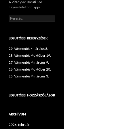
A Vitányvár Baráti Kör
Egyesületet honlapja
Keresés:
LEGUTÓBBI BEJEGYZÉSEK
29. Vármentés / március 8.
28. Vármentés // október 19.
27. Vármentés // március 9.
26. Vármentés // október 20.
25. Vármentés // március 3.
LEGUTÓBBI HOZZÁSZÓLÁSOK
ARCHÍVUM
2026. február