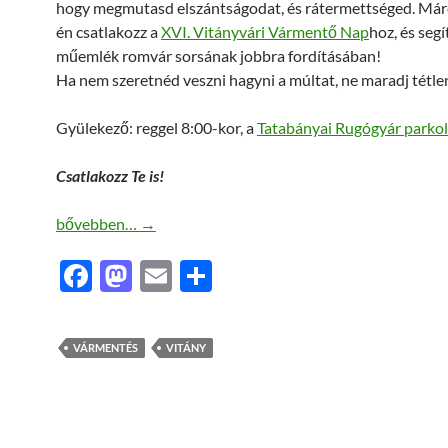
hogy megmutasd elszántságodat, és rátermettséged. Már
én csatlakozz a
XVI. Vitányvári Vármentő Nap
hoz, és segí
műemlék romvár sorsának jobbra fordításában!
Ha nem szeretnéd veszni hagyni a múltat, ne maradj tétle
Gyülekező: reggel 8:00-kor, a
Tatabányai Rugógyár parko
Csatlakozz Te is!
Március 31. – XVI. Vármentés
bővebben…
→
F
M
E
O
ac
as
m
ss
e
to
ail
za
VÁRMENTÉS
VITÁNY
b
d
m
o
o
e
o
n
g