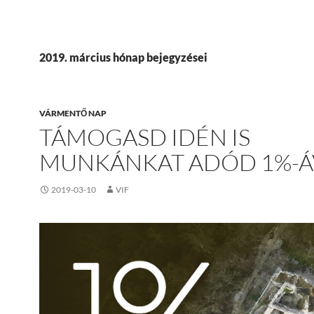
2019. március hónap bejegyzései
VÁRMENTŐ NAP
TÁMOGASD IDÉN IS
MUNKÁNKAT ADÓD 1%-Á
2019-03-10
VIF