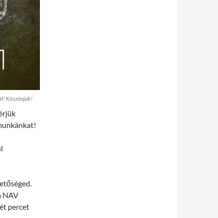
l! Köszönjük!
érjük
 munkánkat!
l
hetőséged.
 a NAV
két percet