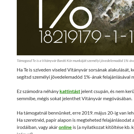
Támogasd Te is a Vitányvár Baráti Kör munkáját személyi jövedelemadód 1%-áva
Ha Te is szíveden viseled Vitányvár sorsának alakulását, k
segítsd személyi jövedelemadód 1%-ának felajánlásával
Ez számodra néhány
kattintást
jelent csupán, és nem kerü
semmibe, mégis sokat jelenthet Vitányvár megóvásában.
Ha támogatnál bennünket, erre 2019. május 20-ig van le
Ha szeretnéd, papír alapon is megteheted felajánlásodat
irodáiban, vagy akár
online
is
(a nyilatkozat kitöltése kb. 