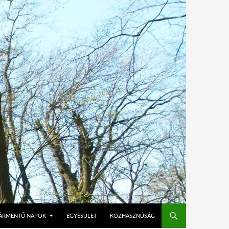
ÁRMENTŐ NAPOK
EGYESÜLET
KÖZHASZNÚSÁG