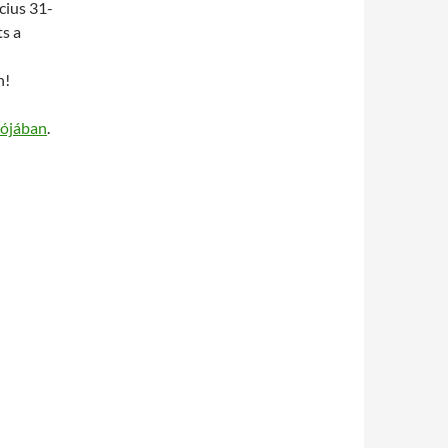
cius 31-
ts a
n!
lójában
.