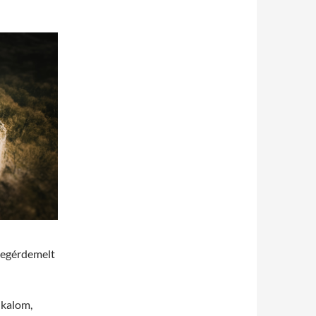
megérdemelt
lkalom,