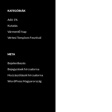
KATEGÓRIÁK
Adó 1%
Kutatás
Vármentő Nap
Vértesi Templom Fesztivál
META
Bejelentkezés
Bejegyzések hírcsatorna
Hozzászólások hírcsatorna
WordPress Magyarország