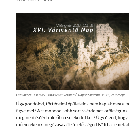
Csatlakozz Te is a XVI. Vitányvári Vármentő Naphoz március 31-én, vasárnap!
Úgy gondolod, történelmi épületeink nem kapják meg a 
figyelmet? Azt mondod, jobb sorsra érdemes örökségünk
megmentéséért mielőbb cselekedni kell? Úgy érzed, hogy
műemlékeink megóvása a Te felelősséged is? Itt a remek a