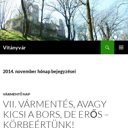
Kilépés
a
tartalomba
Keresés
Vitányvár
ELSŐDL
MENÜ
2014. november hónap bejegyzései
VÁRMENTŐ NAP
VII. VÁRMENTÉS, AVAGY
KICSI A BORS, DE ERŐS –
KÖRBEÉRTÜNK!