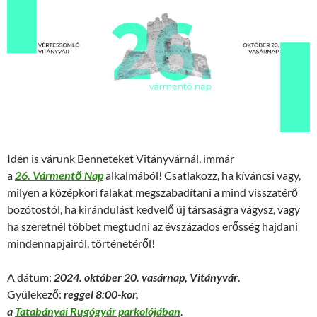
Idén is várunk Benneteket Vitányvárnál, immár
a
26. Vármentő Nap
alkalmából! Csatlakozz, ha kíváncsi vagy,
milyen a középkori falakat megszabadítani a mind visszatérő
bozótostól, ha kirándulást kedvelő új társaságra vágysz, vagy
ha szeretnél többet megtudni az évszázados erősség hajdani
mindennapjairól, történetéről!
A dátum:
2024. október 20. vasárnap,
Vitányvár
.
Gyülekező:
reggel 8:00-kor,
a
Tatabányai Rugógyár parkolójában
.