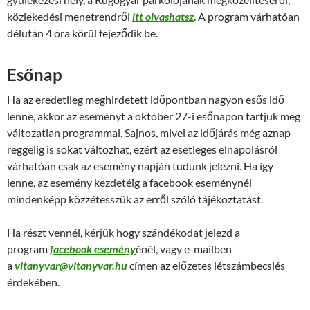
közlekedési menetrendről
itt olvashatsz
. A program várhatóan
délután 4 óra körül fejeződik be.
Esőnap
Ha az eredetileg meghirdetett időpontban nagyon esős idő
lenne, akkor az eseményt a október 27-i esőnapon tartjuk meg
változatlan programmal. Sajnos, mivel az időjárás még aznap
reggelig is sokat változhat, ezért az esetleges elnapolásról
várhatóan csak az esemény napján tudunk jelezni. Ha így
lenne, az esemény kezdetéig a facebook eseménynél
mindenképp közzétesszük az erről szóló tájékoztatást.
Ha részt vennél, kérjük hogy szándékodat jelezd a
program
facebook esemény
énél, vagy e-mailben
a
vitanyvar@vitanyvar.hu
címen az előzetes létszámbecslés
érdekében.