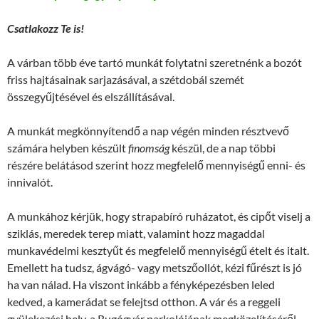
Csatlakozz Te is!
A várban több éve tartó munkát folytatni szeretnénk a bozót
friss hajtásainak sarjazásával, a szétdobál szemét
összegyűjtésével és elszállításával.
A munkát megkönnyítendő a nap végén minden résztvevő
számára helyben készült
finomság
készül, de a nap többi
részére belátásod szerint hozz megfelelő mennyiségű enni- és
innivalót.
A munkához kérjük, hogy strapabíró ruházatot, és cipőt viselj a
sziklás, meredek terep miatt, valamint hozz magaddal
munkavédelmi kesztyűt és megfelelő mennyiségű ételt és italt.
Emellett ha tudsz, ágvágó- vagy metszőollót, kézi fűrészt is jó
ha van nálad. Ha viszont inkább a fényképezésben leled
kedved, a kamerádat se felejtsd otthon. A vár és a reggeli
gyülekezési hely, a Rugógyár parkolójának megközelítéséről,