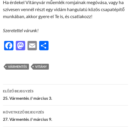
Ha érdekel Vitányvár műemlék romjainak megóvása, vagy ha
szívesen vennél részt egy vidám hangulatú közös csapatépítő
munkában, akkor gyere el Te is, és csatlakozz!
Szeretettel várunk!
F
M
E
O
ac
as
m
ss
e
to
ail
za
VÁRMENTÉS
VITÁNY
b
d
m
o
o
e
Bejegyzés
o
n
g
ELŐZŐ BEJEGYZÉS
navigáció
25. Vármentés // március 3.
k
KÖVETKEZŐ BEJEGYZÉS
27. Vármentés // március 9.