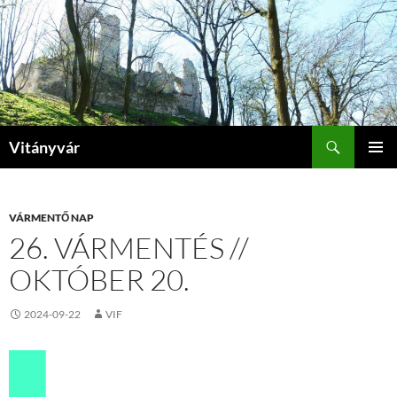
Kilépés
a
tartalomba
Keresés
Vitányvár
ELSŐDL
MENÜ
VÁRMENTŐ NAP
26. VÁRMENTÉS //
OKTÓBER 20.
2024-09-22
VIF