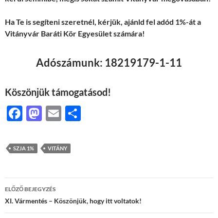
Ha Te is segíteni szeretnél, kérjük, ajánld fel adód 1%-át a
Vitányvár Baráti Kör Egyesület számára!
Adószámunk:
18219179-1-11
Köszönjük támogatásod!
F
M
E
O
ac
as
m
ss
e
to
ail
za
SZJA 1%
VITÁNY
b
d
m
o
o
e
Bejegyzés
o
n
g
ELŐZŐ BEJEGYZÉS
navigáció
XI. Vármentés – Köszönjük, hogy itt voltatok!
k