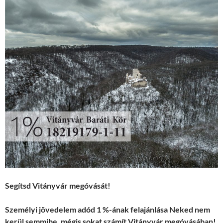
Segítsd Vitányvár megóvását!
Személyi jövedelem adód 1 %-ának felajánlása Neked nem
kerül semmibe, mégis sokat számít Vitányvár megóvásában!