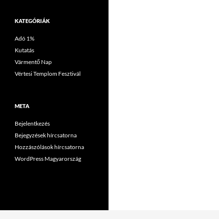
KATEGÓRIÁK
Adó 1%
Kutatás
Vármentő Nap
Vértesi Templom Fesztivál
META
Bejelentkezés
Bejegyzések hírcsatorna
Hozzászólások hírcsatorna
WordPress Magyarország