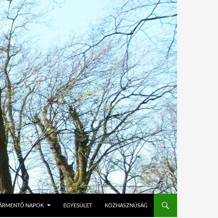
ÁRMENTŐ NAPOK
EGYESÜLET
KÖZHASZNÚSÁG