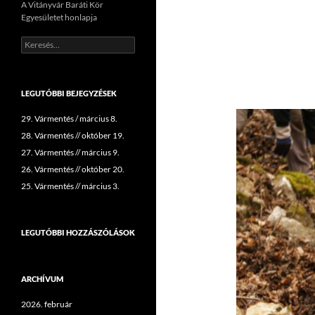
A Vitányvár Baráti Kör
Egyesületet honlapja
Keresés:
LEGUTÓBBI BEJEGYZÉSEK
29. Vármentés / március 8.
28. Vármentés // október 19.
27. Vármentés // március 9.
26. Vármentés // október 20.
25. Vármentés // március 3.
LEGUTÓBBI HOZZÁSZÓLÁSOK
ARCHÍVUM
2026. február