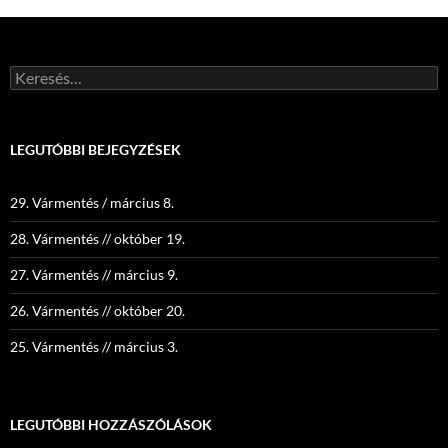
b
d
m
o
o
e
Keresés:
o
n
g
k
LEGUTÓBBI BEJEGYZÉSEK
29. Vármentés / március 8.
28. Vármentés // október 19.
27. Vármentés // március 9.
26. Vármentés // október 20.
25. Vármentés // március 3.
LEGUTÓBBI HOZZÁSZÓLÁSOK