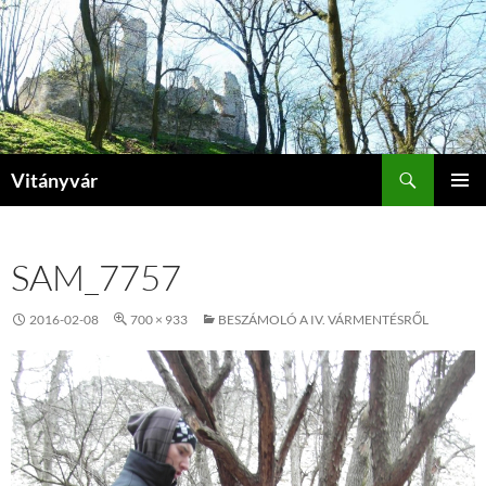
Kilépés
a
tartalomba
Keresés
Vitányvár
ELSŐDL
MENÜ
SAM_7757
2016-02-08
700 × 933
BESZÁMOLÓ A IV. VÁRMENTÉSRŐL